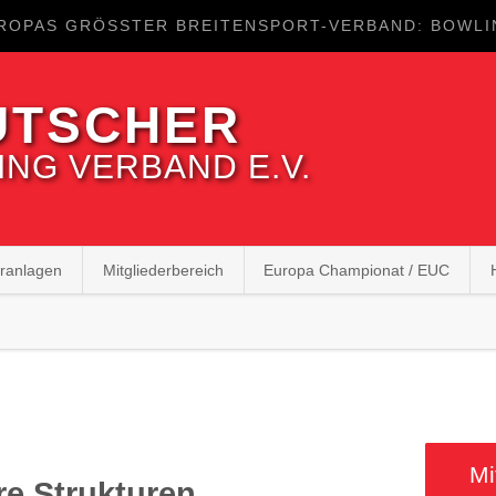
ROPAS GRÖSSTER BREITENSPORT-VERBAND: BOWLIN
UTSCHER
NG VERBAND E.V.
eranlagen
Mitgliederbereich
Europa Championat / EUC
Mi
e Strukturen