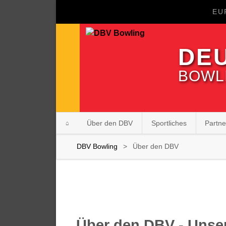
EU
DE
BOWLI
Navigation
Über den DBV
Sportliches
Partn
überspringen
DBV Bowling
Über den DBV
Über den DBV - Unser