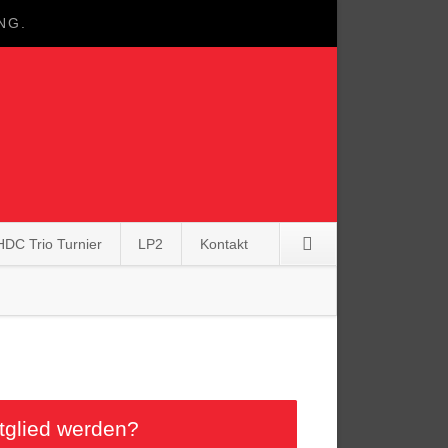
G.
HDC Trio Turnier
LP2
Kontakt
Navigation
überspringen
tglied werden?