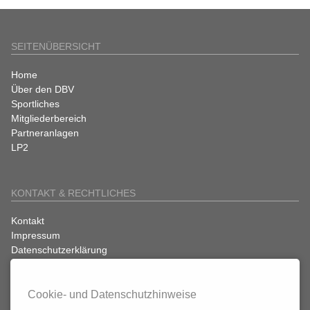
SEITENÜBERSICHT
Navigation
Home
überspringen
Über den DBV
Sportliches
Mitgliederbereich
Partneranlagen
LP2
KONTAKT & RECHTLICHES
Navigation
Kontakt
überspringen
Impressum
Datenschutzerklärung
Cookie- und Datenschutzhinweise
SATZUNGEN