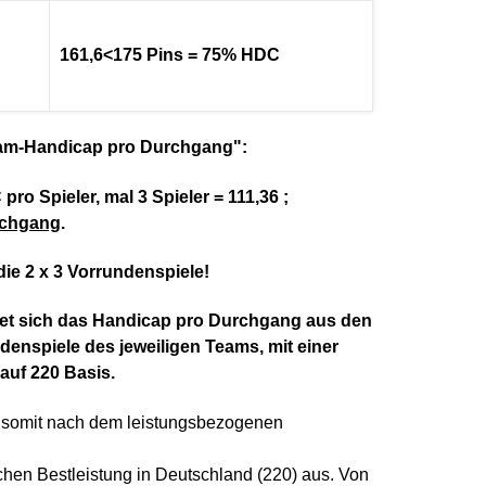
161,6<175 Pins = 75% HDC
eam-Handicap pro Durchgang":
o Spieler, mal 3 Spieler = 111,36 ;
rchgang
.
die 2 x 3 Vorrundenspiele!
net sich das Handicap pro Durchgang aus den
denspiele des jeweiligen Teams, mit einer
uf 220 Basis.
n somit nach dem leistungsbezogenen
chen Bestleistung in Deutschland (220) aus. Von