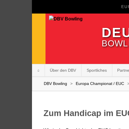
EU
DE
BOWLI
Navigation
Über den DBV
Sportliches
Partn
überspringen
DBV Bowling
Europa Championat / EUC
Zum Handicap im EU