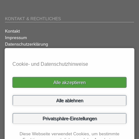
KONTAKT & RECHTLICHES
Navigation
Kontakt
überspringen
Impressum
Datenschutzerklärung
Cookie- und Datenschutzhinweise
SATZUNGEN
Rechts- und Verfahrensordnung
Alle akzeptieren
Satzung
Ordnungen
Alle ablehnen
DBV AUF FACEBOOK
Privatsphäre-Einstellungen
Diese Webseite verwendet Cookies, um bestimmte