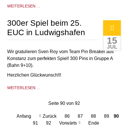
BESTLEISTUNGEN
WEITERLESEN …
BEIM
DIESJÄHREN
300er Spiel beim 25.
EUROPA-
CHAMPIONAT
EUC in Ludwigshafen
15
JUL
Wir gratulieren Sven Roy vom Team Pin Breaker aus
Konstanz zum perfekten Spiel! 300 Pins in Gruppe A
(Bahn 9+10).
Herzlichen Glückwunsch!!!
300ER
WEITERLESEN …
SPIEL
BEIM
Seite 90 von 92
25.
EUC
Anfang
Zurück
86
87
88
89
90
IN
91
92
Vorwärts
Ende
LUDWIGSHAFEN