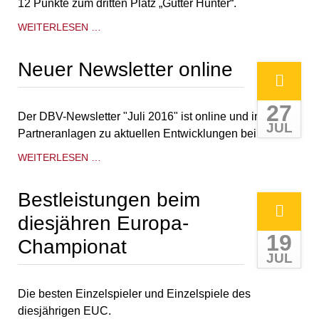
12 Punkte zum dritten Platz „Gutter Hunter“.
DIE
WEITERLESEN …
SCHLÜMPFE
GEHEN
Neuer Newsletter online
IN
FÜHRUNG
27
Der DBV-Newsletter "Juli 2016" ist online und informiert
JUL
Partneranlagen zu aktuellen Entwicklungen beim DBV.
NEUER
WEITERLESEN …
NEWSLETTER
ONLINE
Bestleistungen beim
diesjähren Europa-
19
Championat
JUL
Die besten Einzelspieler und Einzelspiele des
diesjährigen EUC.