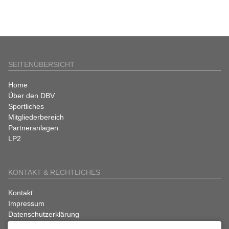
SEITENÜBERSICHT
Navigation
Home
überspringen
Über den DBV
Sportliches
Mitgliederbereich
Partneranlagen
LP2
KONTAKT & RECHTLICHES
Navigation
Kontakt
überspringen
Impressum
Datenschutzerklärung