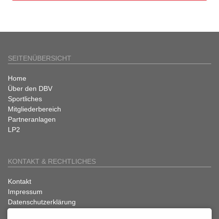
SEITENÜBERSICHT
Navigation
Home
überspringen
Über den DBV
Sportliches
Mitgliederbereich
Partneranlagen
LP2
KONTAKT & RECHTLICHES
Navigation
Kontakt
überspringen
Impressum
Datenschutzerklärung